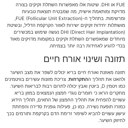
FUE או DHI. שיטות אלו מאפשרות השתלת זקיקים בצורה
מדויקת ומותאמת אישית, מה שמבטיח תוצאות טבעיות
ומרשימות. בתהליך ה-FUE (Follicular Unit Extraction),
מושתלות יחידות זקיקים ישירות לאזור הקרקפת הדליל, ובשיטת
DHI (Direct Hair Implantation) נעשה שימוש במכשירים
מיוחדים שמאפשרים השתלת זקיקים במקומות מדויקים מאוד
בכדי להגיע לאחידות רבה יותר בצמיחה.
תזונה ושינוי אורח חיים
תזונה מאוזנת ואורח חיים בריא יכולים לשפר את מצב השיער
ולהאט את תהליך ה
התקרחות
. צריכת מזונות עשירים בוויטמינים
כמו ויטמין D, ביוטין ואבץ יכולה לתרום רבות לבריאות השיער.
מחקרים הראו כי חומרים נוגדי חמצון הנמצאים במזון בריא
עשויים להפחית את תהליך החמצון של התאים, תהליך הידוע
כמזרז תופעת נשירה. כמו כן, פעילות גופנית סדירה והפחתת
עישון עשויים להביא לשיפור זרימת הדם בקרקפת ותורמים בכך
לחיזוק השיער.